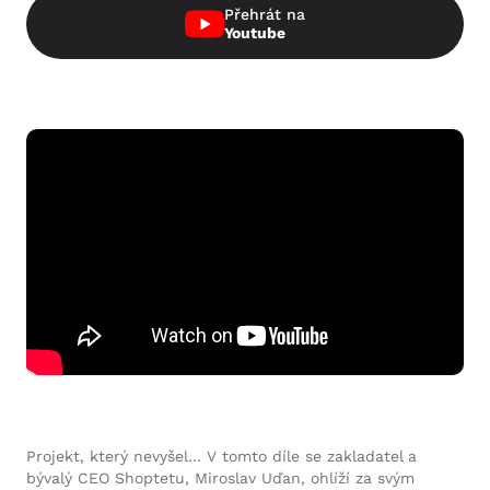
Přehrát na
Youtube
Projekt, který nevyšel… V tomto díle se zakladatel a
bývalý CEO Shoptetu, Miroslav Uďan, ohlíží za svým