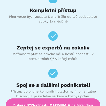
Kompletní přístup
Plná verze Byznyscastu Dana Tržila do tvé podcastové
appky 3x měsíčně
Zeptej se expertů na cokoliv
Možnost zeptat se cokoliv mě a hostů podcastu v
komunitních Q&A každý měsíc
Spoj se s dalšími podnikateli
Přistup do online komunitní platformy (momentálně
Discord) + pravidelné setkání a byznys pokec
Získej z BYZNYScastu MAXIMUM 🔥 na Forendors