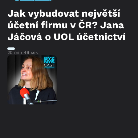
Jak vybudovat největší
účetní firmu v ČR? Jana
Jáčová o UOL účetnictví
20 min 46 sek