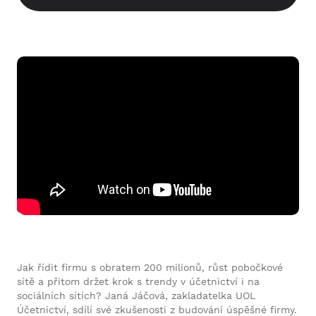
Jak řídit firmu s obratem 200 milionů, růst pobočkové
sítě a přitom držet krok s trendy v účetnictví i na
sociálních sítích? Janá Jáčová, zakladatelka UOL
Účetnictví, sdílí své zkušenosti z budování úspěšné firmy.