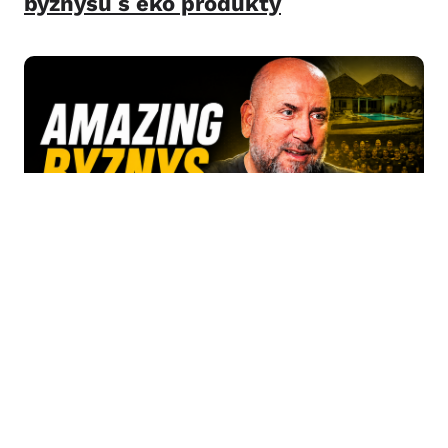
byznysu s eko produkty
Petr Kotík (Amazing Places): Z 70
000 Kč udělal byznys za 150 milionů