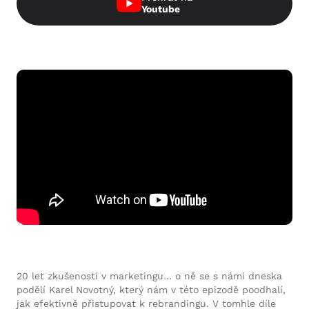
Youtube
20 let zkušeností v marketingu… o ně se s námi dneska
podělí Karel Novotný, který nám v této epizodě poodhalí,
jak efektivně přistupovat k rebrandingu. V tomhle díle