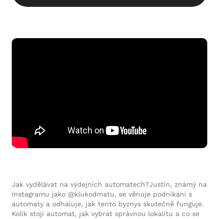
Jak vydělávat na výdejních automatech?Justin, známý na
Instagramu jako @klukodmatu, se věnuje podnikání s
automaty a odhaluje, jak tento byznys skutečně funguje.
Kolik stojí automat, jak vybrat správnou lokalitu a co se