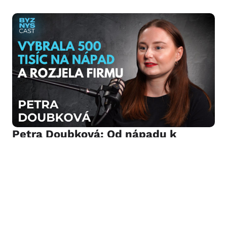
Petra Doubková: Od nápadu k
byznysu s eko produkty