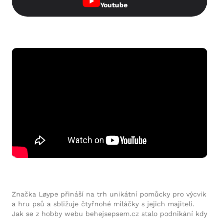
Youtube
Značka Løype přináší na trh unikátní pomůcky pro výcvik
a hru psů a sbližuje čtyřnohé miláčky s jejich majiteli.
Jak se z hobby webu behejsepsem.cz stalo podnikání kdy