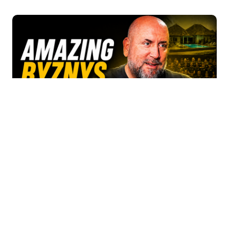
Petr Kotík (Amazing Places): Z 70
000 Kč udělal byznys za 150 milionů