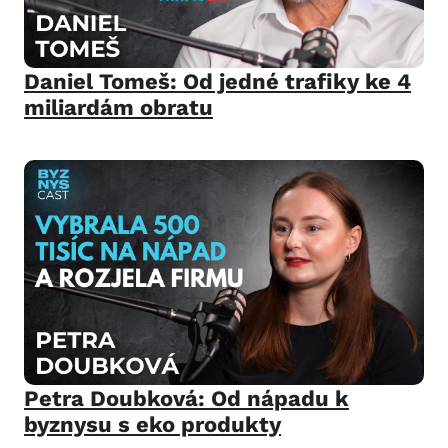
Daniel Tomeš: Od jedné trafiky ke 4
miliardám obratu
Petra Doubková: Od nápadu k
byznysu s eko produkty