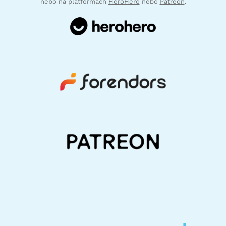
nebo na platformách
HeroHero
nebo
Patreon
.