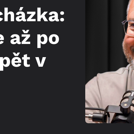
cházka:
e až po
pět v