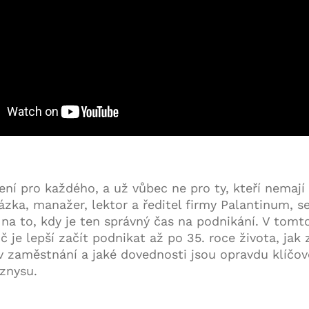
ní pro každého, a už vůbec ne pro ty, kteří nemají s
ázka, manažer, lektor a ředitel firmy Palantinum, s
 na to, kdy je ten správný čas na podnikání. V tom
oč je lepší začít podnikat až po 35. roce života, jak
v zaměstnání a jaké dovednosti jsou opravdu klíčov
znysu.