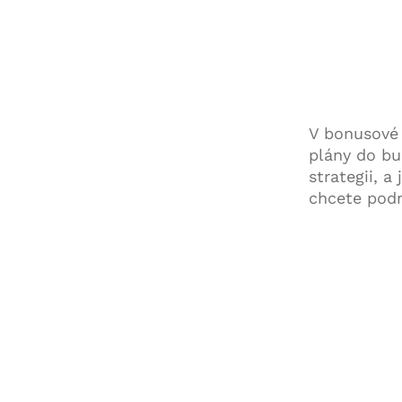
V bonusové 
plány do b
strategii, 
chcete podn