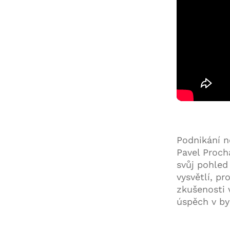
Podnikání ne
Pavel Proch
svůj pohled
vysvětlí, pr
zkušenosti 
úspěch v by