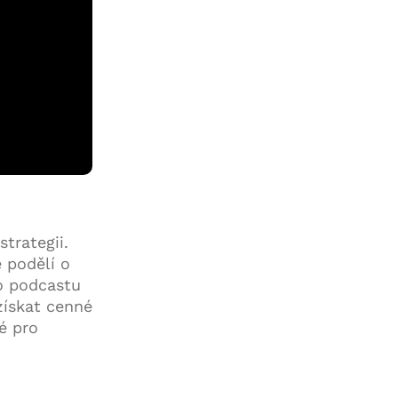
trategii.
e podělí o
to podcastu
 získat cenné
é pro