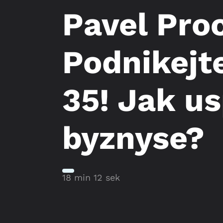
Pavel Pro
Podnikejt
35! Jak us
byznyse?
18 min 12 sek