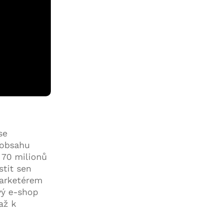
se
 obsahu
 70 milionů
stit sen
marketérem
vý e-shop
až k