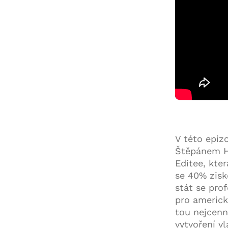
V této epiz
Štěpánem Hl
Editee, kte
se 40% zisk
stát se pro
pro americk
tou nejcenn
vytvoření v