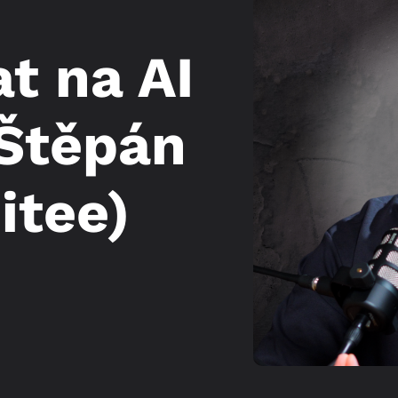
t na AI
 Štěpán
itee)