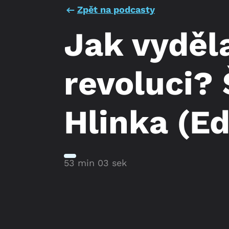
Zpět na podcasty
Jak vyděla
revoluci?
Hlinka (Ed
53 min 03 sek