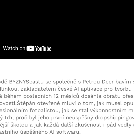
odě BYZNYScastu se společně s Petrou Deer bavím 
inkou, zakladatelem české AI aplikace pro tvorbu
rá během posledních 12 měsíců dosáhla obratu přes
ovostí.Štěpán otevřeně mluví o tom, jak musel opu
fesionálním fotbalistou, jak se stal výkonnostním 
ý trh, proč byl jeho první neúspěšný dropshippingo
ější školou a jak každá další zkušenost i pád vedly 
lastního úspěšného AI softwaru.