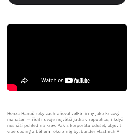
Honza Hanuš roky zachraňoval velké firmy jako krizový
manažer — řídil i dvoje největší jatka v republice, i když
nesnáší pohled na krev. Pak z korporátu odešel, objevil
vibe coding a během roku z něj byl builder vlastních AI