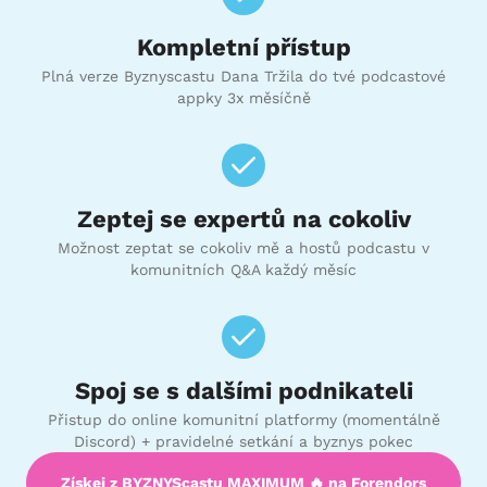
Kompletní přístup
Plná verze Byznyscastu Dana Tržila do tvé podcastové
appky 3x měsíčně
Zeptej se expertů na cokoliv
Možnost zeptat se cokoliv mě a hostů podcastu v
komunitních Q&A každý měsíc
Spoj se s dalšími podnikateli
Přistup do online komunitní platformy (momentálně
Discord) + pravidelné setkání a byznys pokec
Získej z BYZNYScastu MAXIMUM 🔥 na Forendors