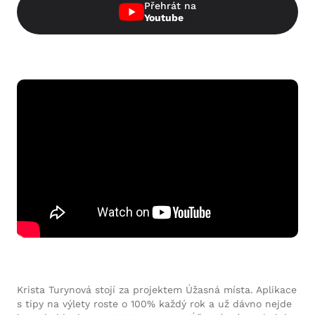
Přehrát na
Youtube
Krista Turynová stojí za projektem Úžasná místa. Aplikace
s tipy na výlety roste o 100% každý rok a už dávno nejde