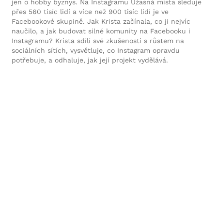
jen o hobby byznys. Na Instagramu Úžasná místa sleduje
přes 560 tisíc lidí a více než 900 tisíc lidí je ve
Facebookové skupině. Jak Krista začínala, co ji nejvíc
naučilo, a jak budovat silné komunity na Facebooku i
Instagramu? Krista sdílí své zkušenosti s růstem na
sociálních sítích, vysvětluje, co Instagram opravdu
potřebuje, a odhaluje, jak její projekt vydělává.