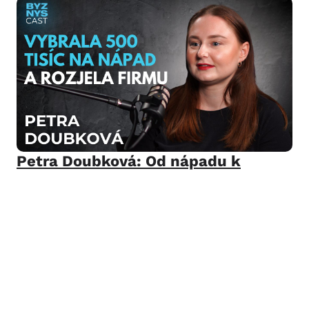
Petra Doubková: Od nápadu k
byznysu s eko produkty