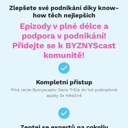
Zlepšete své podnikání díky know-
how těch nejlepších
Epizody v plné délce a
podpora v podnikání!
Přidejte se k BYZNYScast
komunitě!
Kompletní přístup
Plná verze Byznyscastu Dana Tržila do tvé podcastové
appky 3x měsíčně
Zeptej se expertů na cokoliv